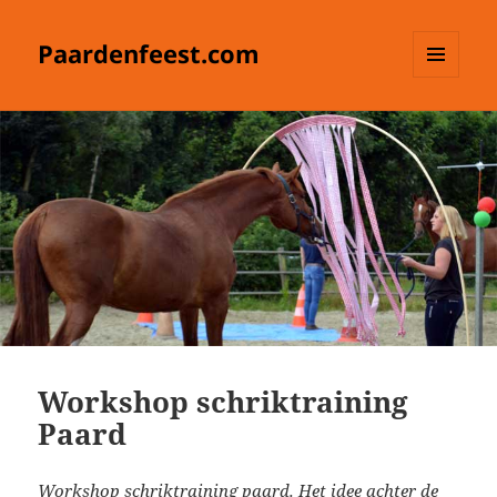
Paardenfeest.com
MENU
EN
WIDGETS
Workshop schriktraining
Paard
Workshop schriktraining paard. Het idee achter de