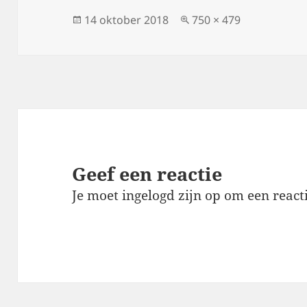
Geplaatst
Volledige
14 oktober 2018
750 × 479
op
grootte
Geef een reactie
Je moet
ingelogd zijn op
om een reacti