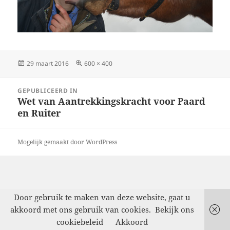
Geplaatst
Volledige
29 maart 2016
600 × 400
op
grootte
Bericht
GEPUBLICEERD IN
navigatie
Wet van Aantrekkingskracht voor Paard
en Ruiter
Mogelijk gemaakt door WordPress
Door gebruik te maken van deze website, gaat u
akkoord met ons gebruik van cookies.
Bekijk ons
cookiebeleid
Akkoord