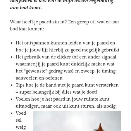
Bodywork is iets wat in mijn lessen regelmatig
aan bod komt.
Waar heeft je paard zin in? Een greep uit wat er aan
bod kan komen:
Het ontspannen kunnen leiden van je paard en
hoe je jouw lijf hierbij zo goed mogelijk gebruikt
Het gebruik van de clicker (of een ander signaal
waarmee jij je paard kunt duidelijk maken wat
het “gewenste” gedrag was) en zweep, je timing
aanvoelen en oefenen
Tips hoe je de band met je paard kunt versterken
– super belangrijk bij álles wat je doet!
Voelen hoe je het paard in jouw ruimte kunt
uitnodigen, maar ook uit kunt sturen, als nodig
Voed
sel
weig