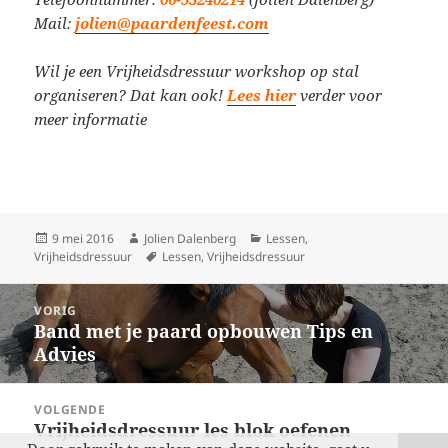
Mail:
jolien@paardenfeest.com
Wil je een Vrijheidsdressuur workshop op stal
organiseren? Dat kan ook!
Lees hier
verder voor
meer informatie
Geplaatst
Auteur
Categorieën
9 mei 2016
Jolien Dalenberg
Lessen
,
op
Tags
Vrijheidsdressuur
Lessen
,
Vrijheidsdressuur
Bericht
VORIG
navigatie
Band met je paard opbouwen Tips en
Vorig
Advies
bericht:
VOLGENDE
Vrijheidsdressuur les blok oefenen
Volgend